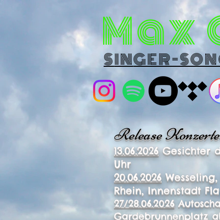
Ma
x
S
IN
GER-SON
Release Konzerte
13.06.2026
Gesichter d
Uhr
20.06.2026
Wesseling, 
Rhein, Innenstadt Fla
27/28.06.2026
Autoschau
Gardebrunnenplatz ab