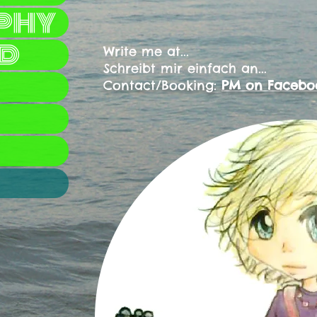
phy
nd
Write me at...
Schreibt mir einfach an...
Contact/Booking:
PM on Faceb