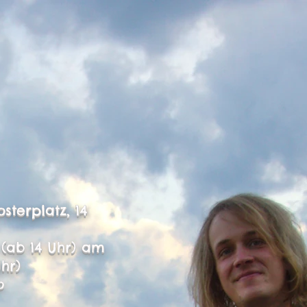
e
terplatz, 14
 (ab 14 Uhr) am
Uhr)
o