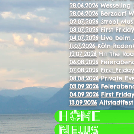
28.06.2026
Wesseling B
28.06.2026
Berzdorf We
02.07.2026
Street Musi
03.07.2026
First Frida
04.07.2026
Live beim 
11.07.2026
Köln Rodenki
12.07.2026
Hit The Roa
06.08.2026
Feierabend
07.08.2026
First Frida
08.08.2026
Private Ev
03.09.2026
Feierabend
04.09.2026
First Frida
13.09.2026
Altstadtfest
HOME
News