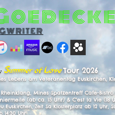
 Goedeck
GWRITER
Summer of Love
:
Tour 2026
es Lebens am Veteranentag Euskirchen, Klos
Rheinklang, Mines Spatzentreff Café-Bistro
niermeile (ab ca. 15 Uhr) & C'est la Vie (18 
 Euskirchen, Zeit Sa Klosterplatz ab 12 Uhr, S
 14:30 Uhr