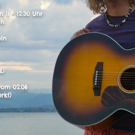
11 - 12:30 Uhr
en
ln
z)
om 02.06​
rkt)