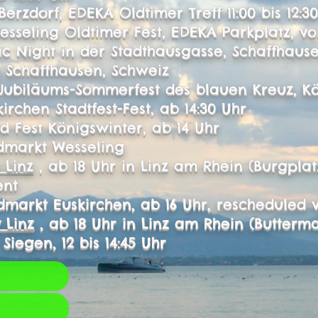
erzdorf, EDEKA Oldtimer Treff 11:00 bis 12:30
sseling Oldtimer Fest, EDEKA Parkplatz, von 
c Night in der Stadthausgasse, Schaffhaus
y Schaffhausen, Schweiz
Jubiläums-Sommerfest des blauen Kreuz, Kö
rchen Stadtfest-Fest, ab 14:30 Uhr
d Fest Königswinter, ab 14 Uhr
markt Wesseling
y Linz
, ab 18 Uhr in Linz am Rhein (Burgplat
ent
markt Euskirchen, ab 16 Uhr, rescheduled v
y Linz
, ab 18 Uhr in Linz am Rhein (Butterma
 Siegen, 12 bis 14:45 Uhr