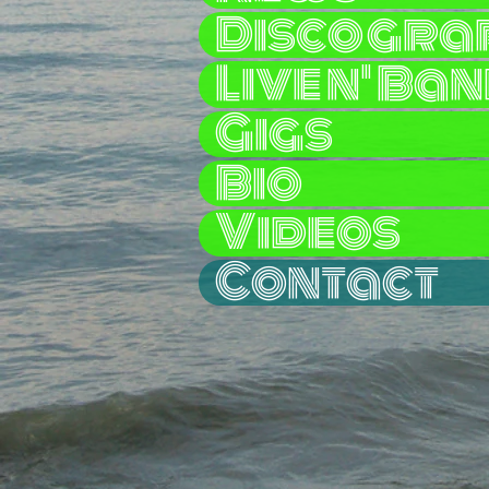
Discogra
Live n' Ba
Gigs
Bio
Videos
Contact